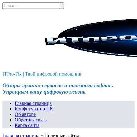
Перейти
Search
к
for:
содержанию
ITPro-Fix | Твой цифровой помощник
Обзоры лучших сервисов и полезного софта .
Упрощаем вашу цифровую жизнь.
Главная страница
Конфигуратор ПК
Об авторе
Обратная связь
Карта сайта
Главная страница
»
Полезные сайты